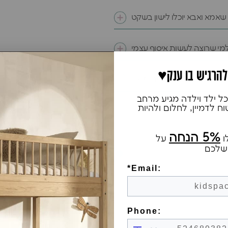
 שאמא ואבא יוכלו לישון בשקט
מי שרוצה לעשות איסוף עצמי
 להרגיש בו ענק
גם זה חשוב
ל ילד וילדה מגיע מרחב
 לדמיין, לחלום ולהיות
5% הנחה
ו
על
שלכם
*Email:
Phone: