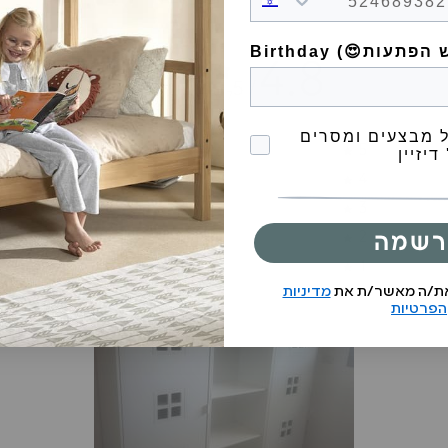
4.8
/ 5
17 ביקורות
הסכמה לקבל מבצעים
 מבצעים ומסרים
82
%
5
דיזיין
18
%
4
0
%
3
0
%
2
רשמה
0
%
1
את/ה מאשר/ת את
מדיניות
הפרטיות