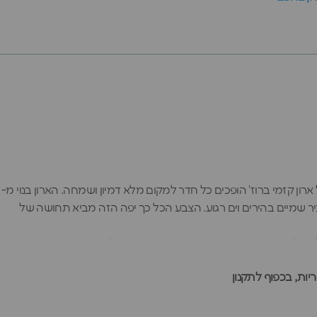
 קזמי ברוז' הופכים כל חדר למקום מלא דמיון ושמחה. הארון בנוי מ-
מזכיר שמיים בהירים וים רגוע. הצבע הכל כך יפה הזה מביא תחושה של
במרחב הפנימי המסודר יש מקום לכל דבר - מתלה בגדים לשמלות ובגדים מיוחדים ו-3 מדפים מתכווננים לצעצועים וספרים אהובים.
הצבע הכחול השווה שנשאר זוהר ועד לדלת שנפתחת ונסגרת בקלות
ות, בכפוף לתקנון
בעוניים אחרים ויוצר חדר ילדים מלא צבע וחיים.