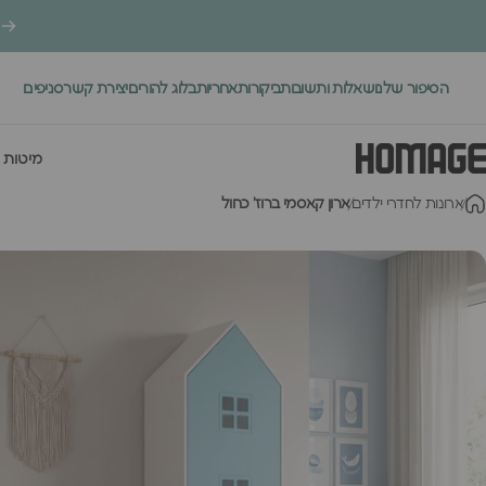
ילוג לתוכן
הסיפור שלנו
שאלות ותשובות
ביקורות
אחריות
בלוג להורים
יצירת קשר
סניפים
.
מיטות 
Homage Desig
ארונות לחדרי ילדים
ארון קאסמי ברוז' כחול
מיטות י