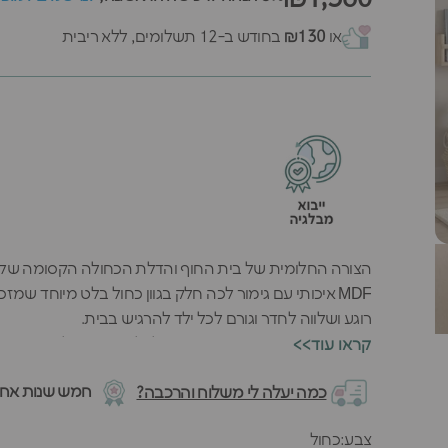
או
₪130
בחודש ב-12 תשלומים, ללא ריבית
הצורה החלומית של בית החוף והדלת הכחולה הקסומה של ארון
MDF איכותי עם גימור לכה חלק בגוון כחול בלט מיוחד ש
רוגע ושלווה לחדר וגורם לכל ילד להרגיש בבית.
<<קראו עוד
האיכות האירופאית המוכחת של הארון ניכרת בכל פרט - מ
חמש שנות אחרי
כמה יעלה לי משלוח והרכבה?
מושלמת. הארון הכחול הזה מתחבר בצורה חמודה עם ארונות צ
צבע
צבע:
כחול