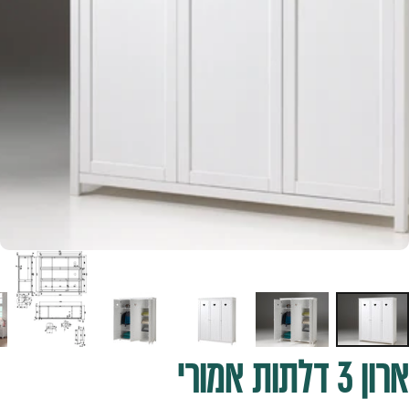
ארון
3
דלתות
אמורי