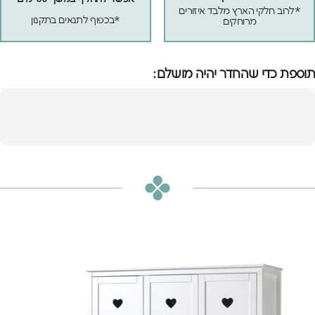
*לרוב חלקי הארץ מלבד איזורים
*בכפוף לתנאים בתקנון
מרוחקים
תוספת כדי שהחדר יהיה מושלם:
ארון 3 דלתות אמורי
הוספה לסל
₪7,450
או
₪621
ש״ח בחודש ב-12 תשלומים ללא ריבית