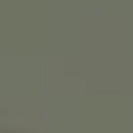
♥️מקום קטן להרגיש בו
ענק
אנחנו מאמינים שלכל ילד וילדה מגיע מרחב
משלהם - מקום בטוח לדמיין, לחלום ולהיות
הם עצמם
הירשמו עכשיו וקבלו
5% הנחה
על הרכישה
הראשונה שלכם
*Email:
Phone:
Birthday (😍כדאי, יש הפתעות)