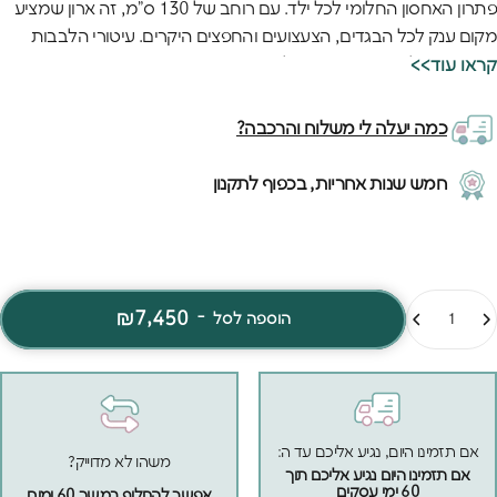
פתרון האחסון החלומי לכל ילד. עם רוחב של 130 ס"מ, זה ארון שמציע
מקום ענק לכל הבגדים, הצעצועים והחפצים היקרים. עיטורי הלבבות
והעיצוב הקלאסי הופכים אותו למרכז מרשים בחדר.
<<קראו עוד
איכות אירופאית מובחרת עם תא תליה רחב במיוחד ומדפים מתכווננים
נותנים גמישות מקסימלית. זה הארון שיגדל עם הילד וישמור על היופי
כמה יעלה לי משלוח והרכבה?
והפונקציונליות שלו לאורך שנים רבות.
חמש שנות אחריות, בכפוף לתקנון
מות
₪7,450
-
הוספה לסל
אם תזמינו היום, נגיע אליכם עד ה:
משהו לא מדוייק?
אם תזמינו היום נגיע אליכם תוך
60 ימי עסקים
אפשר להחליף במשך 60 ימים