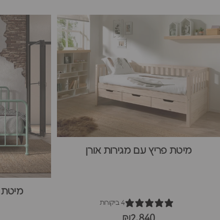
מיטת פריץ עם מגירות אורן
מיטת בר
4 ביקורות
₪2,840