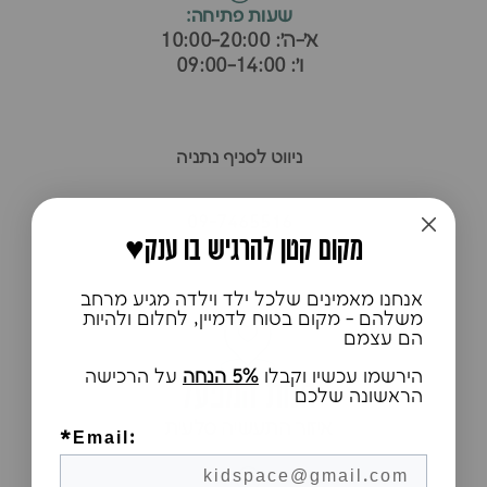
שעות פתיחה:
א׳-ה׳: 10:00-20:00
ו׳: 09:00-14:00
ניווט לסניף נתניה
09-7465516
♥️מקום קטן להרגיש בו ענק
אנחנו מאמינים שלכל ילד וילדה מגיע מרחב
משלהם - מקום בטוח לדמיין, לחלום ולהיות
הם עצמם
הירשמו עכשיו וקבלו
5% הנחה
על הרכישה
חנות המפעל
הראשונה שלכם
איזור התעשיה סלעית
*Email:
ש