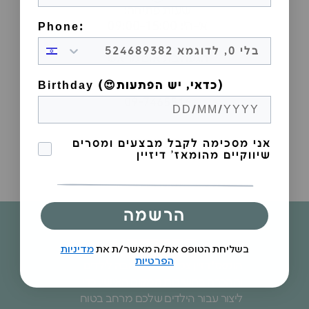
שעות פתיחה:
א׳-ה׳: 09:00-15:00
Phone:
הגעה בתיאום מראש
Birthday (😍כדאי, יש הפתעות)
09-7465516
הסכמה לקבל מבצעים
אני מסכימה לקבל מבצעים ומסרים
09-7465516
שיווקיים מהומאז' דיזיין
הרשמה
בשליחת הטופס את/ה מאשר/ת את
מדיניות
הפרטיות
הומאז׳ דזיין צמח מתוך אהבה לילדים
וההכרה בחשיבות המקום האישי, כדי
ליצור עבור הילדים שלכם מרחב בטוח