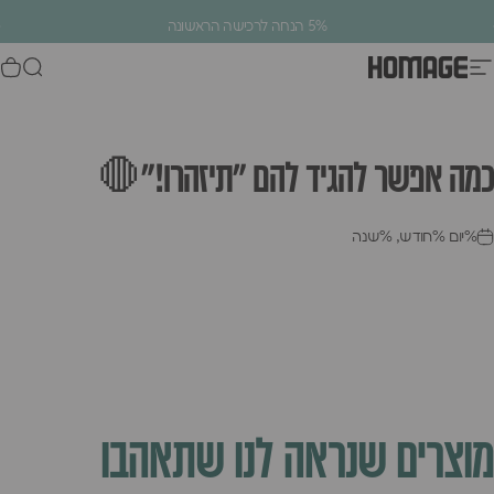
ילוג לתוכן
עצירת מצגת
5% הנחה לרכישה הראשונה
ניווט באתר
חיפוש
סל
Homage Design
.
כמה
אפשר
להגיד
להם
"תיזהרו!"🛑
%יום %חודש, %שנה
מוצרים
שנראה
לנו
שתאהבו